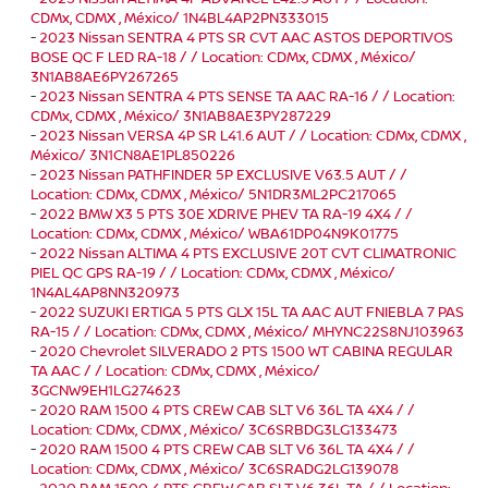
CDMx, CDMX , México/ 1N4BL4AP2PN333015
-
2023 Nissan SENTRA 4 PTS SR CVT AAC ASTOS DEPORTIVOS
BOSE QC F LED RA-18 / / Location: CDMx, CDMX , México/
3N1AB8AE6PY267265
-
2023 Nissan SENTRA 4 PTS SENSE TA AAC RA-16 / / Location:
CDMx, CDMX , México/ 3N1AB8AE3PY287229
-
2023 Nissan VERSA 4P SR L41.6 AUT / / Location: CDMx, CDMX ,
México/ 3N1CN8AE1PL850226
-
2023 Nissan PATHFINDER 5P EXCLUSIVE V63.5 AUT / /
Location: CDMx, CDMX , México/ 5N1DR3ML2PC217065
-
2022 BMW X3 5 PTS 30E XDRIVE PHEV TA RA-19 4X4 / /
Location: CDMx, CDMX , México/ WBA61DP04N9K01775
-
2022 Nissan ALTIMA 4 PTS EXCLUSIVE 20T CVT CLIMATRONIC
PIEL QC GPS RA-19 / / Location: CDMx, CDMX , México/
1N4AL4AP8NN320973
-
2022 SUZUKI ERTIGA 5 PTS GLX 15L TA AAC AUT FNIEBLA 7 PAS
RA-15 / / Location: CDMx, CDMX , México/ MHYNC22S8NJ103963
-
2020 Chevrolet SILVERADO 2 PTS 1500 WT CABINA REGULAR
TA AAC / / Location: CDMx, CDMX , México/
3GCNW9EH1LG274623
-
2020 RAM 1500 4 PTS CREW CAB SLT V6 36L TA 4X4 / /
Location: CDMx, CDMX , México/ 3C6SRBDG3LG133473
-
2020 RAM 1500 4 PTS CREW CAB SLT V6 36L TA 4X4 / /
Location: CDMx, CDMX , México/ 3C6SRADG2LG139078
-
2020 RAM 1500 4 PTS CREW CAB SLT V6 36L TA / / Location: