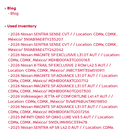
»
Blog
-
Blog
»
Used Inventory
-
2026 Nissan SENTRA SENSE CVT / / Location: CDMx, CDMX ,
México/ 3N1AB9AE8TY235207
-
2026 Nissan SENTRA SENSE CVT / / Location: CDMx, CDMX ,
México/ 3N1AB9AE4TY242042
-
2026 Nissan MAGNITE 5P EXCLUSIVE L31.0T AUT / / Location:
CDMx, CDMX , México/ MDHBD0FA3TG000163
-
2026 Nissan X-TRAIL 5P EXCLUSIVE 2 ROW L42.5 AUT / /
Location: CDMx, CDMX , México/ JN8CT3MT3SW010911
-
2026 Nissan MAGNITE 5P ADVANCE L31.0T AUT / / Location:
CDMx, CDMX , México/ MDHBD0FAXTG007112
-
2026 Nissan MAGNITE 5P ADVANCE L31.0T AUT / / Location:
CDMx, CDMX , México/ MDHBD0FA0TG007300
-
2026 Volkswagen JETTA 4P CONFORTLINE L41.4T AUT / /
Location: CDMx, CDMX , México/ 3VWEP6BU4TM019850
-
2026 Nissan MAGNITE 5P ADVANCE L31.0T AUT / / Location:
CDMx, CDMX , México/ MDHBD0FA1TG007256
-
2025 INFINITI QX60 5P QX60 LUXE V63.5 AUT / / Location:
CDMx, CDMX , México/ 5N1DL1MH9SC339478
-
2025 Nissan SENTRA 4P SR L42.0 AUT / / Location: CDMx,