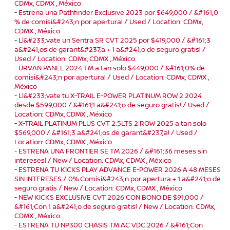
CDMx, CDMX , México
-
Estrena una Pathfinder Exclusive 2023 por $649,000 / &#161;0
% de comisi&#243;n por apertura! / Used / Location: CDMx,
CDMX , México
-
Ll&#233;vate un Sentra SR CVT 2025 por $419,000 / &#161;3
a&#241;os de garant&#237;a + 1 a&#241;o de seguro gratis! /
Used / Location: CDMx, CDMX , México
-
URVAN PANEL 2024 TM a tan solo $449,000 / &#161;0% de
comisi&#243;n por apertura! / Used / Location: CDMx, CDMX ,
México
-
Ll&#233;vate tu X-TRAIL E-POWER PLATINUM ROW 2 2024
desde $599,000 / &#161;1 a&#241;o de seguro gratis! / Used /
Location: CDMx, CDMX , México
-
X-TRAIL PLATINUM PLUS CVT 2.5LTS 2 ROW 2025 a tan solo
$569,000 / &#161;3 a&#241;os de garant&#237;a! / Used /
Location: CDMx, CDMX , México
-
ESTRENA UNA FRONTIER SE TM 2026 / &#161;36 meses sin
intereses! / New / Location: CDMx, CDMX , México
-
ESTRENA TU KICKS PLAY ADVANCE E-POWER 2026 A 48 MESES
SIN INTERESES / 0% Comisi&#243;n por apertura + 1 a&#241;o de
seguro gratis / New / Location: CDMx, CDMX , México
-
NEW KICKS EXCLUSIVE CVT 2026 CON BONO DE $91,000 /
&#161;Con 1 a&#241;o de seguro gratis! / New / Location: CDMx,
CDMX , México
-
ESTRENA TU NP300 CHASIS TM AC VDC 2026 / &#161;Con