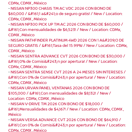
CDMx, CDMX , México
-
NISSAN NP300 CHASIS TM AC VDC 2026 CON BONO DE
$60,000 / &#161;1 a&#241;o de seguro gratis! / New / Location:
CDMx, CDMX , México
-
NISSAN NP300 PICK UP TM AC 2026 CON BONO DE $60,000 /
&#161;Con mensualidades de $6,523! / New / Location: CDMx,
CDMX , México
-
NISSAN PATHFINDER PLATINUM 4WD 2026 CON 1 A&#209;O DE
SEGURO GRATIS / &#161;Tasa del 15.99%! / New / Location: CDMx,
CDMX , México
-
NISSAN SENTRA ADVANCE CVT 2026 CON BONO DE $30,000 /
&#161;0% de Comisi&#243;n por apertura! / New / Location:
CDMx, CDMX , México
-
NISSAN SENTRA SENSE CVT 2026 A 24 MESES SIN INTERESES /
&#161;Con 0% de Comisi&#243;n por apertura! / New / Location:
CDMx, CDMX , México
-
NISSAN URVAN PANEL VENTANAS 2026 CON BONO DE
$105,000 / &#161;Con mensualidades de $8,132! / New /
Location: CDMx, CDMX , México
-
NISSAN V-DRIVE TM 2026 CON BONO DE $18,000 /
&#161;Mensualidades de $4,167! / New / Location: CDMx, CDMX ,
México
-
NISSAN VERSA ADVANCE CVT 2026 CON BONO DE $64,910 /
&#161;Con 0% de Comisi&#243;n por apertura! / New / Location:
CDMx, CDMX , México