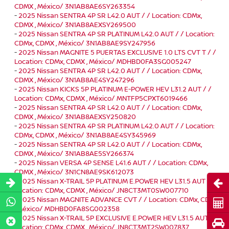
CDMX , México/ 3N1AB8AE6SY263354
-
2025 Nissan SENTRA 4P SR L42.0 AUT / / Location: CDMx,
CDMX , México/ 3N1AB8AEXSY269500
-
2025 Nissan SENTRA 4P SR PLATINUM L42.0 AUT / / Location:
CDMx, CDMX , México/ 3N1AB8AE9SY247956
-
2025 Nissan MAGNITE 5 PUERTAS EXCLUSIVE 1.0 LTS CVT T / /
Location: CDMx, CDMX , México/ MDHBD0FA3SG005247
-
2025 Nissan SENTRA 4P SR L42.0 AUT / / Location: CDMx,
CDMX , México/ 3N1AB8AE4SY247296
-
2025 Nissan KICKS 5P PLATINUM E-POWER HEV L31.2 AUT / /
Location: CDMx, CDMX , México/ MNTFP5CPXT6019466
-
2025 Nissan SENTRA 4P SR L42.0 AUT / / Location: CDMx,
CDMX , México/ 3N1AB8AEXSY250820
-
2025 Nissan SENTRA 4P SR PLATINUM L42.0 AUT / / Location:
CDMx, CDMX , México/ 3N1AB8AE4SY345969
-
2025 Nissan SENTRA 4P SR L42.0 AUT / / Location: CDMx,
CDMX , México/ 3N1AB8AE5SY266374
-
2025 Nissan VERSA 4P SENSE L41.6 AUT / / Location: CDMx,
CDMX , México/ 3N1CN8AE9SK612073
-
2025 Nissan X-TRAIL 5P PLATINUM E.POWER HEV L31.5 AUT / /
Abri
Location: CDMx, CDMX , México/ JN8CT3MT0SW007710
-
2025 Nissan MAGNITE ADVANCE CVT / / Location: CDMx, CDMX
Cot
, México/ MDHBD0FA8SG002358
-
2025 Nissan X-TRAIL 5P EXCLUSIVE E.POWER HEV L31.5 AUT / /
Pru
Location: CDMx, CDMX , México/ JN8CT3MT2SW007837