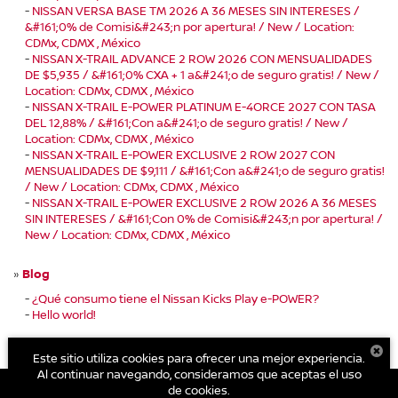
-
NISSAN VERSA BASE TM 2026 A 36 MESES SIN INTERESES /
&#161;0% de Comisi&#243;n por apertura! / New / Location:
CDMx, CDMX , México
-
NISSAN X-TRAIL ADVANCE 2 ROW 2026 CON MENSUALIDADES
DE $5,935 / &#161;0% CXA + 1 a&#241;o de seguro gratis! / New /
Location: CDMx, CDMX , México
-
NISSAN X-TRAIL E-POWER PLATINUM E-4ORCE 2027 CON TASA
DEL 12,88% / &#161;Con a&#241;o de seguro gratis! / New /
Location: CDMx, CDMX , México
-
NISSAN X-TRAIL E-POWER EXCLUSIVE 2 ROW 2027 CON
MENSUALIDADES DE $9,111 / &#161;Con a&#241;o de seguro gratis!
/ New / Location: CDMx, CDMX , México
-
NISSAN X-TRAIL E-POWER EXCLUSIVE 2 ROW 2026 A 36 MESES
SIN INTERESES / &#161;Con 0% de Comisi&#243;n por apertura! /
New / Location: CDMx, CDMX , México
»
Blog
-
¿Qué consumo tiene el Nissan Kicks Play e-POWER?
-
Hello world!
Este sitio utiliza cookies para ofrecer una mejor experiencia.
Al continuar navegando, consideramos que aceptas el uso
de cookies.