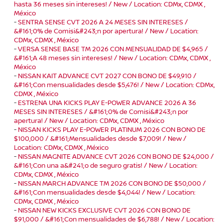
hasta 36 meses sin intereses! / New / Location: CDMx, CDMX ,
México
-
SENTRA SENSE CVT 2026 A 24 MESES SIN INTERESES /
&#161;0% de Comisi&#243;n por apertura! / New / Location:
CDMx, CDMX , México
-
VERSA SENSE BASE TM 2026 CON MENSUALIDAD DE $4,965 /
&#161;A 48 meses sin intereses! / New / Location: CDMx, CDMX ,
México
-
NISSAN KAIT ADVANCE CVT 2027 CON BONO DE $49,910 /
&#161;Con mensualidades desde $5,476! / New / Location: CDMx,
CDMX , México
-
ESTRENA UNA KICKS PLAY E-POWER ADVANCE 2026 A 36
MESES SIN INTERESES / &#161;0% de Comisi&#243;n por
apertura! / New / Location: CDMx, CDMX , México
-
NISSAN KICKS PLAY E-POWER PLATINUM 2026 CON BONO DE
$100,000 / &#161;Mensualidades desde $7,009! / New /
Location: CDMx, CDMX , México
-
NISSAN MAGNITE ADVANCE CVT 2026 CON BONO DE $24,000 /
&#161;Con una a&#241;o de seguro gratis! / New / Location:
CDMx, CDMX , México
-
NISSAN MARCH ADVANCE TM 2026 CON BONO DE $50,000 /
&#161;Con mensualidades desde $4,044! / New / Location:
CDMx, CDMX , México
-
NISSAN NEW KICKS EXCLUSIVE CVT 2026 CON BONO DE
$91,000 / &#161;Con mensualidades de $6,788! / New / Location: