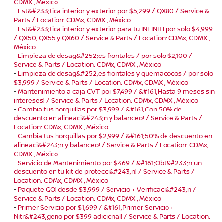
CDMX , México
-
Est&#233;tica interior y exterior por $5,299 / QX80 / Service &
Parts / Location: CDMx, CDMX , México
-
Est&#233;tica interior y exterior para tu INFINITI por solo $4,999
/ QX50, QX55 y QX60 / Service & Parts / Location: CDMx, CDMX ,
México
-
Limpieza de desag&#252;es frontales / por solo $2,100 /
Service & Parts / Location: CDMx, CDMX , México
-
Limpieza de desag&#252;es frontales y quemacocos / por solo
$3,999 / Service & Parts / Location: CDMx, CDMX , México
-
Mantenimiento a caja CVT por $7,499 / &#161;Hasta 9 meses sin
intereses! / Service & Parts / Location: CDMx, CDMX , México
-
Cambia tus horquillas por $3,999 / &#161;Con 50% de
descuento en alineaci&#243;n y balanceo! / Service & Parts /
Location: CDMx, CDMX , México
-
Cambia tus horquillas por $2,999 / &#161;50% de descuento en
alineaci&#243;n y balanceo! / Service & Parts / Location: CDMx,
CDMX , México
-
Servicio de Mantenimiento por $469 / &#161;Obt&#233;n un
descuento en tu kit de protecci&#243;n! / Service & Parts /
Location: CDMx, CDMX , México
-
Paquete GO! desde $3,999 / Servicio + Verificaci&#243;n /
Service & Parts / Location: CDMx, CDMX , México
-
Primer Servicio por $1,699 / &#161;Primer Servicio +
Nitr&#243;geno por $399 adicional! / Service & Parts / Location: