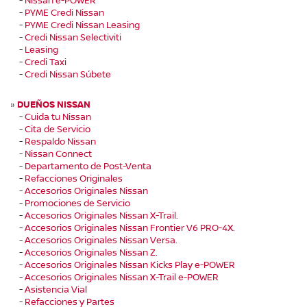
-
PYME Credi Nissan
-
PYME Credi Nissan Leasing
-
Credi Nissan Selectiviti
-
Leasing
-
Credi Taxi
-
Credi Nissan Súbete
»
DUEÑOS NISSAN
-
Cuida tu Nissan
-
Cita de Servicio
-
Respaldo Nissan
-
Nissan Connect
-
Departamento de Post-Venta
-
Refacciones Originales
-
Accesorios Originales Nissan
-
Promociones de Servicio
-
Accesorios Originales Nissan X-Trail.
-
Accesorios Originales Nissan Frontier V6 PRO-4X.
-
Accesorios Originales Nissan Versa.
-
Accesorios Originales Nissan Z.
-
Accesorios Originales Nissan Kicks Play e-POWER
-
Accesorios Originales Nissan X-Trail e-POWER
-
Asistencia Vial
-
Refacciones y Partes