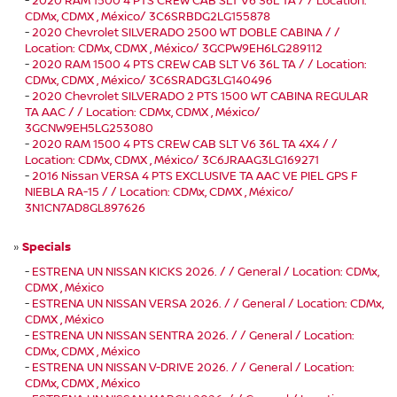
CDMx, CDMX , México/ 3C6SRBDG2LG155878
-
2020 Chevrolet SILVERADO 2500 WT DOBLE CABINA / /
Location: CDMx, CDMX , México/ 3GCPW9EH6LG289112
-
2020 RAM 1500 4 PTS CREW CAB SLT V6 36L TA / / Location:
CDMx, CDMX , México/ 3C6SRADG3LG140496
-
2020 Chevrolet SILVERADO 2 PTS 1500 WT CABINA REGULAR
TA AAC / / Location: CDMx, CDMX , México/
3GCNW9EH5LG253080
-
2020 RAM 1500 4 PTS CREW CAB SLT V6 36L TA 4X4 / /
Location: CDMx, CDMX , México/ 3C6JRAAG3LG169271
-
2016 Nissan VERSA 4 PTS EXCLUSIVE TA AAC VE PIEL GPS F
NIEBLA RA-15 / / Location: CDMx, CDMX , México/
3N1CN7AD8GL897626
»
Specials
-
ESTRENA UN NISSAN KICKS 2026. / / General / Location: CDMx,
CDMX , México
-
ESTRENA UN NISSAN VERSA 2026. / / General / Location: CDMx,
CDMX , México
-
ESTRENA UN NISSAN SENTRA 2026. / / General / Location:
CDMx, CDMX , México
-
ESTRENA UN NISSAN V-DRIVE 2026. / / General / Location:
CDMx, CDMX , México