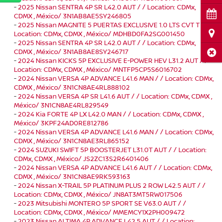
-
2025 Nissan SENTRA 4P SR L42.0 AUT / / Location: CDMx,
Cita
CDMX , México/ 3N1AB8AE5SY246805
-
2025 Nissan MAGNITE 5 PUERTAS EXCLUSIVE 1.0 LTS CVT T / /
Ubi
Location: CDMx, CDMX , México/ MDHBD0FA2SG001450
-
2025 Nissan SENTRA 4P SR L42.0 AUT / / Location: CDMx,
CDMX , México/ 3N1AB8AE8SY246717
Cerr
-
2024 Nissan KICKS 5P EXCLUSIVE E-POWER HEV L31.2 AUT / /
Location: CDMx, CDMX , México/ MNTFP5CP5S6016702
-
2024 Nissan VERSA 4P ADVANCE L41.6 MAN / / Location: CDMx,
CDMX , México/ 3N1CN8AE4RL888102
-
2024 Nissan VERSA 4P SR L41.6 AUT / / Location: CDMx, CDMX ,
México/ 3N1CN8AE4RL829549
-
2024 Kia FORTE 4P LX L42.0 MAN / / Location: CDMx, CDMX ,
México/ 3KPF24AD0RE812786
-
2024 Nissan VERSA 4P ADVANCE L41.6 MAN / / Location: CDMx,
CDMX , México/ 3N1CN8AE3RL865152
-
2024 SUZUKI SWIFT 5P BOOSTERJET L31.0T AUT / / Location:
CDMx, CDMX , México/ JS2ZC13S2R6401406
-
2024 Nissan VERSA 4P ADVANCE L41.6 AUT / / Location: CDMx,
CDMX , México/ 3N1CN8AE9RK593163
-
2024 Nissan X-TRAIL 5P PLATINUM PLUS 2 ROW L42.5 AUT / /
Location: CDMx, CDMX , México/ JN8AT3MT5RW017506
-
2023 Mitsubishi MONTERO 5P SPORT SE V63.0 AUT / /
Location: CDMx, CDMX , México/ MMEMCY1X2PH009472
-
2023 Nissan ALTIMA 4P ADVANCE L42.5 AUT / / Location: