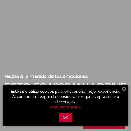
Hecho a la medida de tus emociones
ESTO ES NISSAN V-DRIVE
Este sitio utiliza cookies para ofrecer una mejor experiencia.
Al continuar navegando, consideramos que aceptas el uso
A la medida de tus emociones, con un
de cookies.
Más información
enganche desde el 10% o una
mensualidad desde $4,299.00 M.N. + 0%
OK
CXA.
CHATEAR AHORA