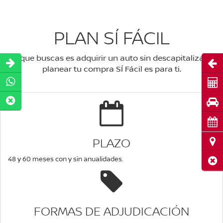
PLAN SÍ FÁCIL
Si lo que buscas es adquirir un auto sin descapitalizarte y
Abri
planear tu compra SÍ Fácil es para ti.
Cot
Pru
Cita
PLAZO
Ubi
48 y 60 meses con y sin anualidades.
Cerr
FORMAS DE ADJUDICACIÓN