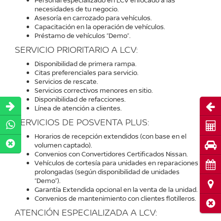
Personal especializado en LCV enfocado a las
necesidades de tu negocio.
Asesoría en carrozado para vehículos.
Capacitación en la operación de vehículos.
Préstamo de vehículos “Demo”.
SERVICIO PRIORITARIO A LCV:
Disponibilidad de primera rampa.
Citas preferenciales para servicio.
Servicios de rescate.
Servicios correctivos menores en sitio.
Disponibilidad de refacciones.
Abri
Línea de atención a clientes.
SERVICIOS DE POSVENTA PLUS:
Cot
Horarios de recepción extendidos (con base en el
Pru
volumen captado).
Convenios con Convertidores Certificados Nissan.
Vehículos de cortesía para unidades en reparaciones
Cita
prolongadas (según disponibilidad de unidades
“Demo”).
Ubi
Garantía Extendida opcional en la venta de la unidad.
Convenios de mantenimiento con clientes flotilleros.
Cerr
ATENCIÓN ESPECIALIZADA A LCV: