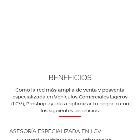
TODO LO QUE NECESITAS PARA TU
VCL
En NISSAN tenemos el mayor número de especialistas
en Vehículos Comerciales Ligeros para que puedas
satisfacer tus deseos de compra de un vehículo,
accesorio o servicio en donde sea que estés.
BENEFICIOS
Como la red más amplia de venta y posventa
especializada en Vehículos Comerciales Ligeros
(LCV), Proshop ayuda a optimizar tu negocio con
los siguientes beneficios.
ASESORÍA ESPECIALIZADA EN LCV: