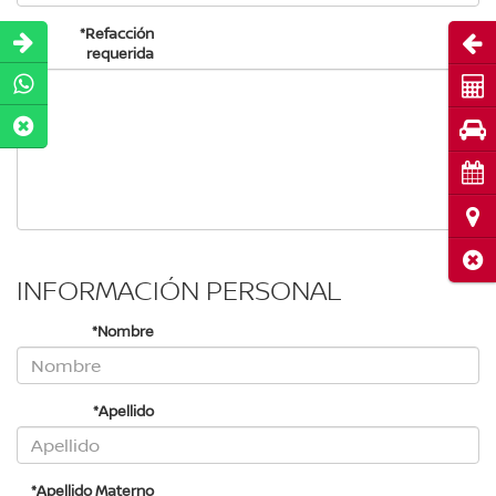
*Refacción
Abri
requerida
Cot
Pru
Cita
Ubi
Cerr
INFORMACIÓN PERSONAL
*Nombre
*Apellido
*Apellido Materno