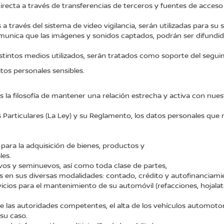
ecta a través de transferencias de terceros y fuentes de acceso 
 través del sistema de video vigilancia, serán utilizadas para su 
 comunica que las imágenes y sonidos captados, podrán ser difund
stintos medios utilizados, serán tratados como soporte del seguim
os personales sensibles.
a filosofía de mantener una relación estrecha y activa con nuestr
Particulares (La Ley) y su Reglamento, los datos personales que n
s para la adquisición de bienes, productos y
les.
vos y seminuevos, así como toda clase de partes,
 en sus diversas modalidades: contado, crédito y autofinanciami
rvicios para el mantenimiento de su automóvil (refacciones, hojalat
ante las autoridades competentes, el alta de los vehículos automot
 su caso.