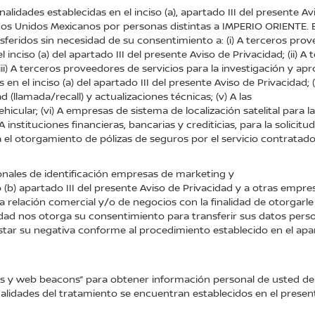
inalidades establecidas en el inciso (a), apartado III del presente 
ados Unidos Mexicanos por personas distintas a IMPERIO ORIENTE.
feridos sin necesidad de su consentimiento a: (i) A terceros prov
l inciso (a) del apartado III del presente Aviso de Privacidad; (ii) 
(iii) A terceros proveedores de servicios para la investigación y a
 en el inciso (a) del apartado III del presente Aviso de Privacidad;
(llamada/recall) y actualizaciones técnicas; (v) A las
ular; (vi) A empresas de sistema de localización satelital para la 
 instituciones financieras, bancarias y crediticias, para la solicit
a el otorgamiento de pólizas de seguros por el servicio contratado 
onales de identificación empresas de marketing y
so (b) apartado III del presente Aviso de Privacidad y a otras empr
relación comercial y/o de negocios con la finalidad de otorgarle 
acidad nos otorga su consentimiento para transferir sus datos pers
star su negativa conforme al procedimiento establecido en el apa
ies y web beacons” para obtener información personal de usted d
alidades del tratamiento se encuentran establecidos en el present