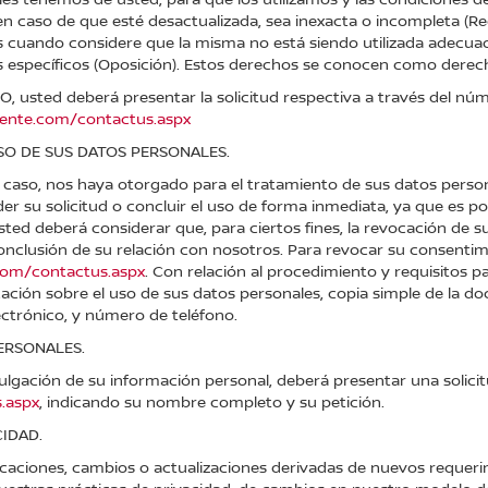
en caso de que esté desactualizada, sea inexacta o incompleta (Rec
s cuando considere que la misma no está siendo utilizada adecu
es específicos (Oposición). Estos derechos se conocen como dere
RCO, usted deberá presentar la solicitud respectiva a través del 
iente.com/contactus.aspx
SO DE SUS DATOS PERSONALES.
 caso, nos haya otorgado para el tratamiento de sus datos perso
 su solicitud o concluir el uso de forma inmediata, ya que es po
sted deberá considerar que, para ciertos fines, la revocación de
 conclusión de su relación con nosotros. Para revocar su consentim
com/contactus.aspx
. Con relación al procedimiento y requisitos p
ación sobre el uso de sus datos personales, copia simple de la 
ctrónico, y número de teléfono.
PERSONALES.
ulgación de su información personal, deberá presentar una solicit
.aspx
, indicando su nombre completo y su petición.
CIDAD.
ficaciones, cambios o actualizaciones derivadas de nuevos requeri