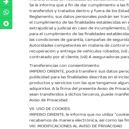
Se le informa que a fin de dar cumplimiento a las f
transferidos y tratados dentro y fuera de los Est
Reglamento, sus datos personales podrán ser trans
el cumplimiento de las finalidades establecidas en e
extrajudicial y judicial en caso de incumplimiento, 
para el cumplimiento de las finalidades establecidas
las condiciones de garantía, campañas de seguridad 
Autoridades competentes en materia de control vehic
recuperación y entrega de vehículos robados; (vii) A
contratado por el cliente; (viii) A aseguradoras par
Transferencias con consentimiento:
IMPERIO ORIENTE, podrá transferir sus datos pers
publicidad para las finalidades descritas en el inci
productos y servicios con las que tengamos alguna 
adquirirlos. A la firma del presente Aviso de Priv
sean transferidos a dichos terceros, puede manife
Aviso de Privacidad.
VII. USO DE COOKIES:
IMPERIO ORIENTE, le informa que no utiliza "cook
recabamos de manera electrónica, así como las fin
VIII. MODIFICACIONES AL AVISO DE PRIVACIDAD