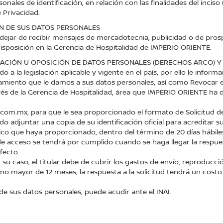
onales de identificación, en relación con las finalidades del inci
 Privacidad.
ÓN DE SUS DATOS PERSONALES
dejar de recibir mensajes de mercadotecnia, publicidad o de pros
disposición en la Gerencia de Hospitalidad de IMPERIO ORIENTE.
ELACIÓN U OPOSICIÓN DE DATOS PERSONALES (DERECHOS ARCO) 
 a la legislación aplicable y vigente en el país, por ello le in
atamiento que le damos a sus datos personales, así como Revocar 
és de la Gerencia de Hospitalidad, área que IMPERIO ORIENTE ha d
com.mx, para que le sea proporcionado el formato de Solicitud
o adjuntar una copia de su identificación oficial para acreditar su
ico que haya proporcionado, dentro del término de 20 días hábile
 de acceso se tendrá por cumplido cuando se haga llegar la respu
fecto.
n su caso, el titular debe de cubrir los gastos de envío, reproduc
o no mayor de 12 meses, la respuesta a la solicitud tendrá un cost
e sus datos personales, puede acudir ante el INAI.