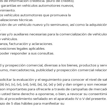
des de información crediticia. (Buró de crédito).
e garantías en vehículos automotores nuevos,
enimiento.
 los vehículos automotores que promueva la
alizaciones técnicas.
uisición de un vehículo nuevo y/o seminuevo, así como la adquisic
.
rias y/o auxiliares necesarias para la comercialización de vehícu
 vehículos.
ranza, facturación y aclaraciones.
osiciones legales aplicables.
 poder responder a sus consultas.
ad y prospección comercial, diversas a los bienes, productos y se
nsumo, mercadotecnia, publicidad y prospección comercial relacion
olicitar la evaluación y el seguimiento para conocer el nivel de sa
iv), (v), (vi), (vii), (viii), (ix), (x), (xi) y (xii) y dan origen y son necesar
 pero son importantes para ofrecerle a través de campañas de merca
que usted tiene derecho a oponerse, o bien, a revocar su consenti
do al procedimiento señalado en el aparatado IV o V del presente 
zo de 5 días hábiles para manifestar su