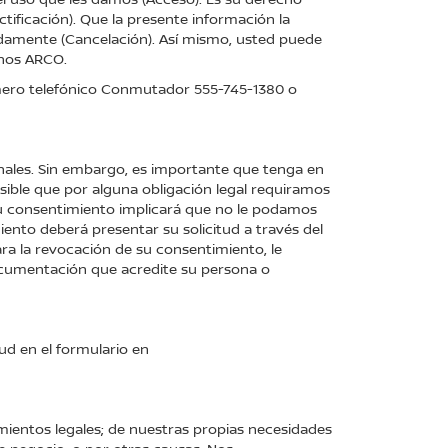
tificación). Que la presente información la
adamente (Cancelación). Así mismo, usted puede
chos ARCO.
número telefónico Conmutador
555-745-1380
o
nales. Sin embargo, es importante que tenga en
sible que por alguna obligación legal requiramos
 su consentimiento implicará que no le podamos
iento deberá presentar su solicitud a través del
ara la revocación de su consentimiento, le
documentación que acredite su persona o
ud en el formulario en
mientos legales; de nuestras propias necesidades