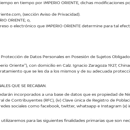
 tiempo en tiempo por IMPERIO ORIENTE, dichas modificaciones pod
iente.com, (sección Aviso de Privacidad).
ERIO ORIENTE; o,
preso o electrónico que IMPERIO ORIENTE determine para tal efect
e Protección de Datos Personales en Posesión de Sujetos Obligados
perio Oriente"), con domicilio en Calz. Ignacio Zaragoza 1927, Ch
tratamiento que se les da a los mismos y de su adecuada protecció
NALES QUE SE RECABAN.
darán incorporados a una base de datos que es propiedad de Nis
ederal de Contribuyentes (RFC), (iv) Clave única de Registro de Pobla
, (ix) redes sociales como facebook, twitter, whatsapp e Instagram (x)
tilizaremos para las siguientes finalidades primarias que son nec