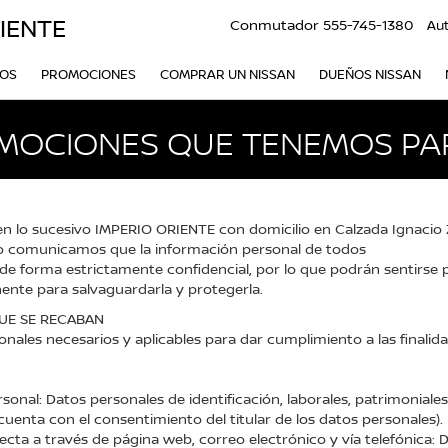
IENTE
Conmutador
555-745-1380
Au
VOS
PROMOCIONES
COMPRAR UN NISSAN
DUEÑOS NISSAN
MOCIONES QUE TENEMOS PAR
n lo sucesivo IMPERIO ORIENTE con domicilio en Calzada Ignacio 
ico comunicamos que la información personal de todos
a de forma estrictamente confidencial, por lo que podrán sentirse
ente para salvaguardarla y protegerla.
QUE SE RECABAN
nales necesarios y aplicables para dar cumplimiento a las finalid
al: Datos personales de identificación, laborales, patrimoniales,
cuenta con el consentimiento del titular de los datos personales).
a a través de página web, correo electrónico y vía telefónica: D