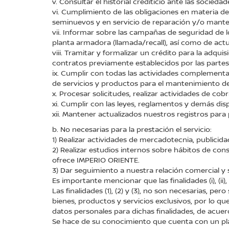
v. Consultar el historial crediticio ante las socieda
vi. Cumplimiento de las obligaciones en materia d
seminuevos y en servicio de reparación y/o mant
vii. Informar sobre las campañas de seguridad de
planta armadora (llamada/recall), así como de actu
viii. Tramitar y formalizar un crédito para la adq
contratos previamente establecidos por las partes
ix. Cumplir con todas las actividades complementa
de servicios y productos para el mantenimiento de
x. Procesar solicitudes, realizar actividades de cob
xi. Cumplir con las leyes, reglamentos y demás disp
xii. Mantener actualizados nuestros registros para
b. No necesarias para la prestación el servicio:
1) Realizar actividades de mercadotecnia, publicid
2) Realizar estudios internos sobre hábitos de co
ofrece IMPERIO ORIENTE.
3) Dar seguimiento a nuestra relación comercial y s
Es importante mencionar que las finalidades (i), (ii), (iii) (
Las finalidades (1), (2) y (3), no son necesarias,
bienes, productos y servicios exclusivos, por lo 
datos personales para dichas finalidades, de acuer
Se hace de su conocimiento que cuenta con un pla