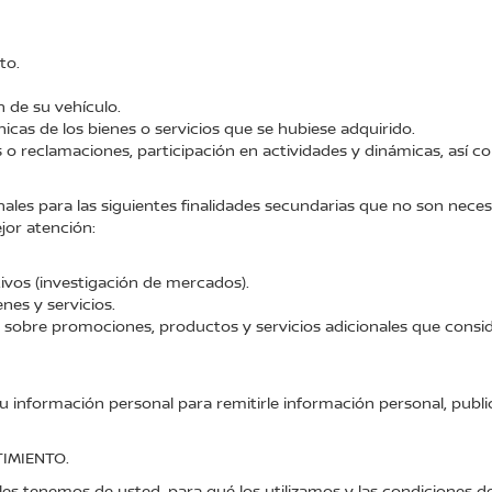
to.
n de su vehículo.
nicas de los bienes o servicios que se hubiese adquirido.
s o reclamaciones, participación en actividades y dinámicas, así c
ales para las siguientes finalidades secundarias que no son necesa
jor atención:
ativos (investigación de mercados).
nes y servicios.
ón sobre promociones, productos y servicios adicionales que consi
 su información personal para remitirle información personal, publ
IMIENTO.
s tenemos de usted, para qué los utilizamos y las condiciones de