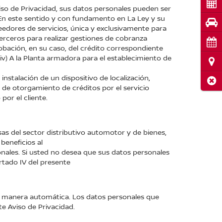
Cot
Aviso de Privacidad, sus datos personales pueden ser
 En este sentido y con fundamento en La Ley y su
Pru
eedores de servicios, única y exclusivamente para
A terceros para realizar gestiones de cobranza
Cita
probación, en su caso, del crédito correspondiente
 (iv) A la Planta armadora para el establecimiento de
Ubi
instalación de un dispositivo de localización,
Cerr
ud de otorgamiento de créditos por el servicio
por el cliente.
esas del sector distributivo automotor y de bienes,
beneficios al
onales. Si usted no desea que sus datos personales
rtado IV del presente
e manera automática. Los datos personales que
e Aviso de Privacidad.