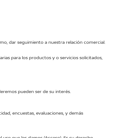
omo, dar seguimiento a nuestra relación comercial.
rias para los productos y o servicios solicitados,
deremos pueden ser de su interés.
icidad, encuestas, evaluaciones, y demás
l uso que les damos (Acceso). Es su derecho