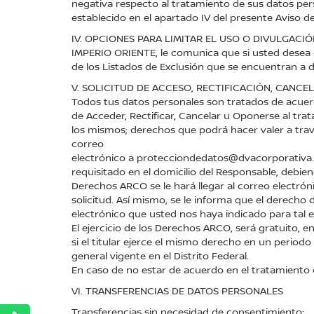
negativa respecto al tratamiento de sus datos pers
establecido en el apartado IV del presente Aviso de
IV. OPCIONES PARA LIMITAR EL USO O DIVULGACI
IMPERIO ORIENTE, le comunica que si usted desea 
de los Listados de Exclusión que se encuentran a 
V. SOLICITUD DE ACCESO, RECTIFICACIÓN, CANC
Todos tus datos personales son tratados de acuerdo
de Acceder, Rectificar, Cancelar u Oponerse al tr
los mismos; derechos que podrá hacer valer a trav
correo
electrónico a protecciondedatos@dvacorporativa.
requisitado en el domicilio del Responsable, debiend
Derechos ARCO se le hará llegar al correo electrón
solicitud. Así mismo, se le informa que el derecho
electrónico que usted nos haya indicado para tal e
El ejercicio de los Derechos ARCO, será gratuito, e
si el titular ejerce el mismo derecho en un period
general vigente en el Distrito Federal.
En caso de no estar de acuerdo en el tratamiento d
VI. TRANSFERENCIAS DE DATOS PERSONALES
Transferencias sin necesidad de consentimiento: