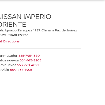
NISSAN IMPERIO
ORIENTE
lz. Ignacio Zaragoza 1927, Chinam Pac de Juárez
DMx, CDMX 09227
t Directions
onmutador
555-745-1380
utos nuevos
554-165-3205
eminuevos
553-770-4891
rvicio
554-467-1405