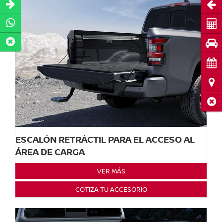
Abri
Cot
Pru
Cita
Ubi
Cerr
ESCALÓN RETRÁCTIL PARA EL ACCESO AL
ÁREA DE CARGA
VER MÁS
COTIZA TU ACCESORIO