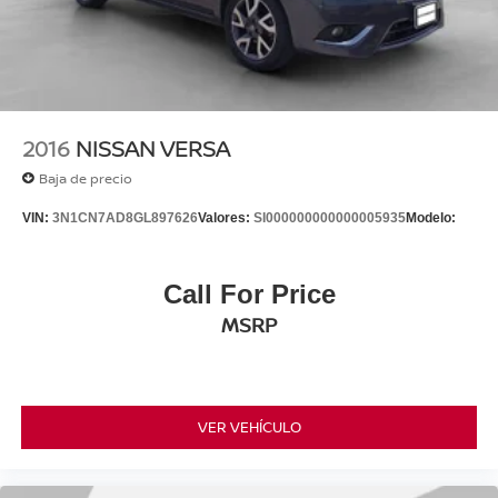
2016
NISSAN VERSA
Baja de precio
VIN:
3N1CN7AD8GL897626
Valores:
SI000000000000005935
Modelo:
Call For Price
MSRP
VER VEHÍCULO