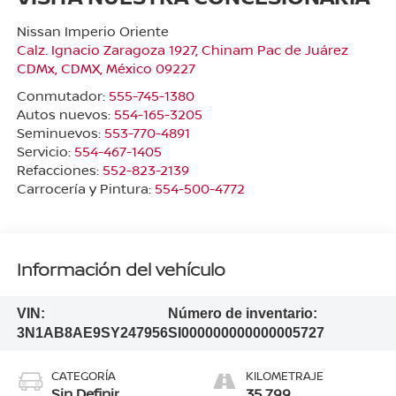
Nissan Imperio Oriente
Calz. Ignacio Zaragoza 1927, Chinam Pac de Juárez
CDMx
,
CDMX
, México
09227
Conmutador:
555-745-1380
Autos nuevos:
554-165-3205
Seminuevos:
553-770-4891
Servicio:
554-467-1405
Refacciones:
552-823-2139
Carrocería y Pintura:
554-500-4772
Información del vehículo
VIN:
Número de inventario:
3N1AB8AE9SY247956
SI000000000000005727
CATEGORÍA
KILOMETRAJE
Sin Definir
35,799