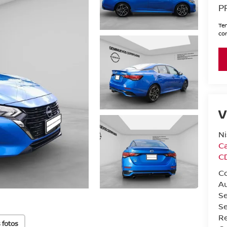
P
Ten
con
V
Ni
Ca
C
C
A
S
Se
Re
 fotos