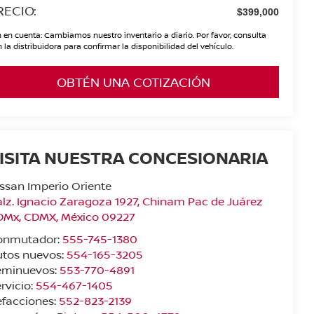
RECIO:
$399,000
 en cuenta: Cambiamos nuestro inventario a diario. Por favor, consulta
 la distribuidora para confirmar la disponibilidad del vehículo.
OBTÉN UNA COTIZACIÓN
ISITA NUESTRA CONCESIONARIA
ssan Imperio Oriente
lz. Ignacio Zaragoza 1927, Chinam Pac de Juárez
DMx
,
CDMX
, México
09227
onmutador:
555-745-1380
utos nuevos:
554-165-3205
eminuevos:
553-770-4891
rvicio:
554-467-1405
facciones:
552-823-2139