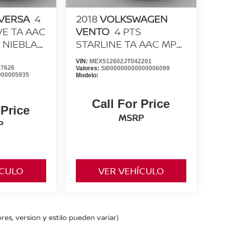
 VERSA
4
2018
VOLKSWAGEN
VE TA AAC
VENTO
4 PTS
F NIEBLA
STARLINE TA AAC MP3
R-15
VIN:
MEX512602JT042201
7626
Valores:
SI000000000000006099
000005935
Modelo:
Call For Price
 Price
MSRP
P
ÍCULO
VER VEHÍCULO
res, version y estilo pueden variar)