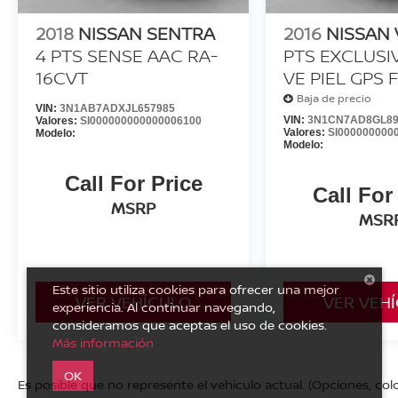
2018
NISSAN SENTRA
2016
NISSAN
4 PTS SENSE AAC RA-
PTS EXCLUSI
16CVT
VE PIEL GPS 
RA-15
Baja de precio
VIN:
3N1AB7ADXJL657985
VIN:
3N1CN7AD8GL89
Valores:
SI000000000000006100
Valores:
SI000000000
Modelo:
Modelo:
Call For Price
Call For
MSRP
MSR
Este sitio utiliza cookies para ofrecer una mejor
VER VEHÍCULO
VER VEH
experiencia. Al continuar navegando,
consideramos que aceptas el uso de cookies.
Más información
OK
Es posible que no represente el vehiculo actual. (Opciones, colo