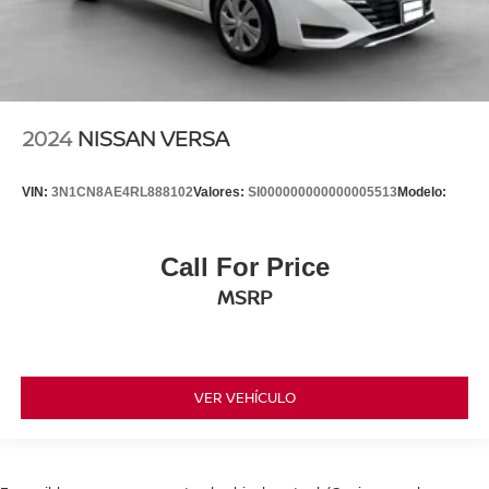
2024
NISSAN VERSA
VIN:
3N1CN8AE4RL888102
Valores:
SI000000000000005513
Modelo:
Call For Price
MSRP
VER VEHÍCULO