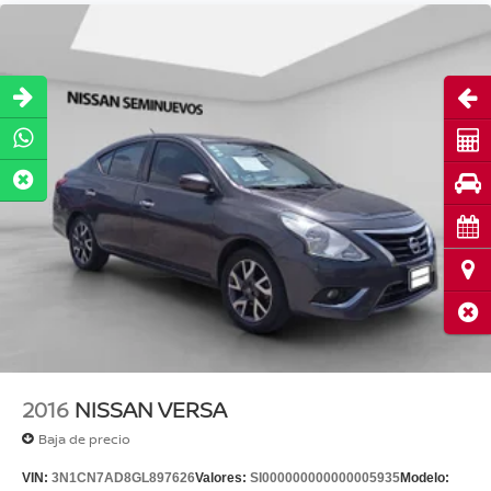
Abri
Cot
Pru
Cita
Ubi
Cerr
2016
NISSAN VERSA
Baja de precio
VIN:
3N1CN7AD8GL897626
Valores:
SI000000000000005935
Modelo: