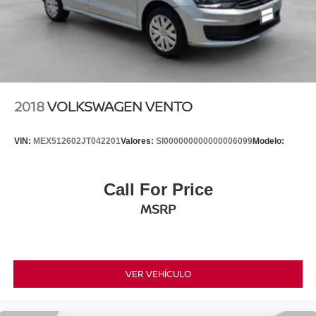
2018
VOLKSWAGEN VENTO
VIN:
MEX512602JT042201
Valores:
SI000000000000006099
Modelo:
Call For Price
MSRP
VER VEHÍCULO