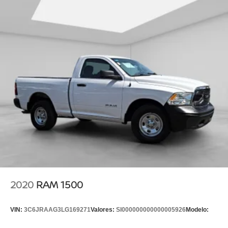
2020
RAM 1500
VIN:
3C6JRAAG3LG169271
Valores:
SI000000000000005926
Modelo: