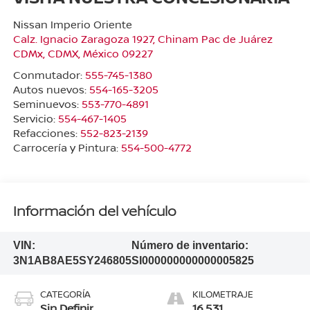
Nissan Imperio Oriente
Calz. Ignacio Zaragoza 1927, Chinam Pac de Juárez
CDMx
,
CDMX
, México
09227
Conmutador:
555-745-1380
Autos nuevos:
554-165-3205
Seminuevos:
553-770-4891
Servicio:
554-467-1405
Refacciones:
552-823-2139
Carrocería y Pintura:
554-500-4772
Información del vehículo
VIN:
Número de inventario:
3N1AB8AE5SY246805
SI000000000000005825
CATEGORÍA
KILOMETRAJE
Sin Definir
16,531